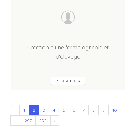
Création d'une ferme agricole et
d'élevage
En savoir plus
‹
1
2
3
4
5
6
7
8
9
10
...
207
208
›