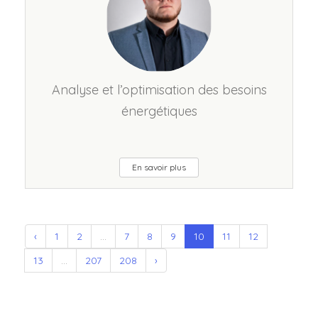
Analyse et l’optimisation des besoins
énergétiques
En savoir plus
‹
1
2
...
7
8
9
10
11
12
13
...
207
208
›