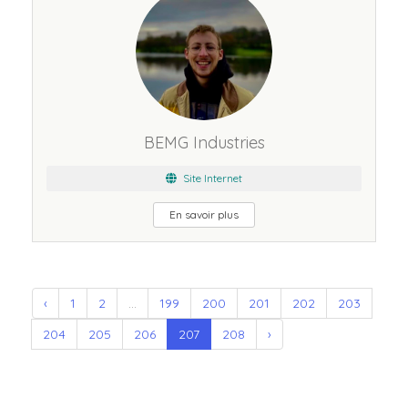
BEMG Industries
Site Internet
En savoir plus
‹
1
2
...
199
200
201
202
203
204
205
206
207
208
›